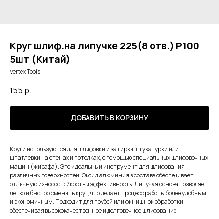
Круг шлиф.на липучке 225(8 отв.) P100
5шт (Китай)
Vertex Tools
155
р.
ДОБАВИТЬ В КОРЗИНУ
Круги используются для шлифовки и затирки штукатурки или
шпатлевки на стенах и потолках, с помощью специальных шлифовочных
машин (жирафа). Это идеальный инструмент для шлифования
различных поверхностей. Оксид алюминия в составе обеспечивает
отличную износостойкость и эффективность. Липучая основа позволяет
легко и быстро сменить круг, что делает процесс работы более удобным
и экономичным. Подходит для грубой или финишной обработки,
обеспечивая высококачественное и долговечное шлифование.