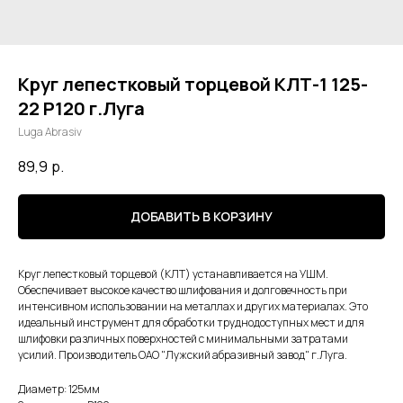
Круг лепестковый торцевой КЛТ-1 125-
22 Р120 г.Луга
Luga Abrasiv
89,9
р.
ДОБАВИТЬ В КОРЗИНУ
Круг лепестковый торцевой (КЛТ) устанавливается на УШМ.
Обеспечивает высокое качество шлифования и долговечность при
интенсивном использовании на металлах и других материалах. Это
идеальный инструмент для обработки труднодоступных мест и для
шлифовки различных поверхностей с минимальными затратами
усилий. Производитель ОАО "Лужский абразивный завод" г.Луга.
Диаметр: 125мм