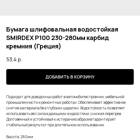
Бумага шлифовальная водостойкая
SMIRDEX Р100 230-280мм карбид
кремния (Греция)
53,4
р.
ДОБАВИТЬ В КОРЗИНУ
Подходит для доводочных работ в автомобилестроении, мебельной
промышленности и ремонтных работах. Обеспечивает эффективное
снятие материала без глубоких царапин. Водостойкость позволяет
использовать её с охлаждающими жидкостями, снижая перегрев.
Долговечный и устойчивый к истиранию абразив гарантирует
стабильный результат при длительном использовании.
Высота: 280мм