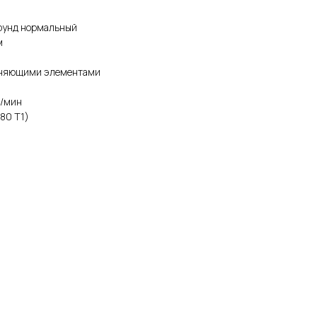
рунд нормальный
м
очняющими элементами
б/мин
(80 Т1)