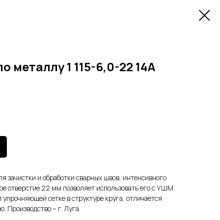
о металлу 1 115-6,0-22 14А
ля зачистки и обработки сварных швов, интенсивного
ое отверстие 22 мм позволяет использовать его с УШМ.
и упрочняющей сетке в структуре круга, отличается
. Производство – г. Луга.