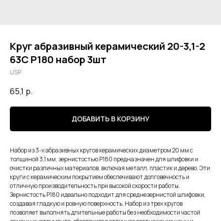
Круг абразивный керамический 20-3,1-2
63С Р180 набор 3шт
USP
65,1
р.
ДОБАВИТЬ В КОРЗИНУ
Набор из 3-х абразивных кругов керамических диаметром 20 мм с
толщиной 3,1 мм, зернистостью Р180 предназначен для шлифовки и
очистки различных материалов, включая металл, пластик и дерево. Эти
круги с керамическим покрытием обеспечивают долговечность и
отличную производительность при высокой скорости работы.
Зернистость Р180 идеально подходит для среднезернистой шлифовки,
создавая гладкую и ровную поверхность. Набор из трех кругов
позволяет выполнять длительные работы без необходимости частой