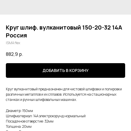
Круг шлиф. вулканитовый 150-20-32 14А
Россия
ISMA flex
882,9
р.
ДОБАВИТЬ В КОРЗИНУ
Круг вулканитовый предназначен для чистовой шлифовки и полировки
различных металлов и их сплавов. Используется на стационарных
станках и ручных шлифовальных машинах.
Диаметр: 150мм
Шлифматериал: 14А электрокорунд нормальный
Посадочное отверстие: 32мм
Толщина: 20мм