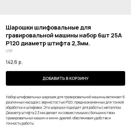
Шарошки шлифовальные для
гравировальной машины набор 6шт 25А
Р120 диаметр штифта 2,3мм.
USP
142,6
р.
ДОБАВИТЬ В КОРЗИНУ
Набор шлифовальных шарошек для гравировальной машины включает 6
различных насадок с зернистостью Р120, предназначенных для тонкой
обработки и шлифовки. Эти шарошки подходят для работы с металлом.
Диаметр штифта 2,3 мм делает их совместимыми с большинством
гравировальных машин и мини-дрелей, обеспечивая удобство и
точность работы.