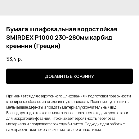
Бумага шлифовальная водостойкая
SMIRDEX Р1000 230-280мм карбид
кремния (Греция)
53,4
р.
ДОБАВИТЬ В КОРЗИНУ
Применяется для сверхтонкого шлифования и подготовки поверхности
к полировке, обеспечивая идеальную гладкость. Позволяет устранить
мельчайшие дефекты и придать материалу окончательный вид.
Благодаря водостойкости может использоваться как для сухого, так и
для мокрого шлифования, что снижает вероятность перегрева
материала и продлевает срок службы листа. Подходит для работы с
лакокрасочными покрытиями, металлом и пластиком.