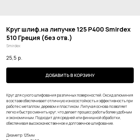
Круг шлиф.на липучке 125 Р400 Smirdex
510 Греция (без отв.)
Smirdex
25,5
р.
ДОБАВИТЬ В КОРЗИНУ
Круг для сухого шлифования различных поверхностей. Оксид алюминия
в составе обеспечивает отличную износостойкость и эффективность при
работе с металлом, деревом и пластиком. Липучая основа позволяет
легко и быстро сменить круг, что делает процесс работы более удобным
и экономичным. Подходит для средней или финишной обработки,
обеспечивая высококачественное и долговечное шлифование.
Диаметр: 125мм