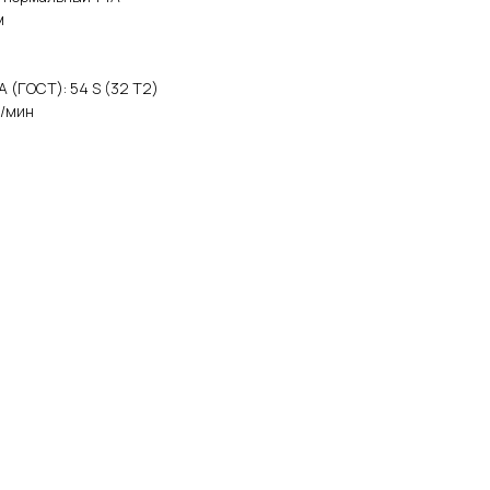
м
A (ГОСТ): 54 S (32 Т2)
б/мин