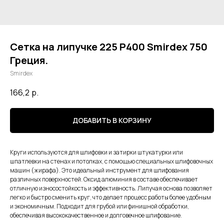
Сетка на липучке 225 Р400 Smirdex 750
Греция.
Smirdex
166,2
р.
ДОБАВИТЬ В КОРЗИНУ
Круги используются для шлифовки и затирки штукатурки или
шпатлевки на стенах и потолках, с помощью специальных шлифовочных
машин (жирафа). Это идеальный инструмент для шлифования
различных поверхностей. Оксид алюминия в составе обеспечивает
отличную износостойкость и эффективность. Липучая основа позволяет
легко и быстро сменить круг, что делает процесс работы более удобным
и экономичным. Подходит для грубой или финишной обработки,
обеспечивая высококачественное и долговечное шлифование.