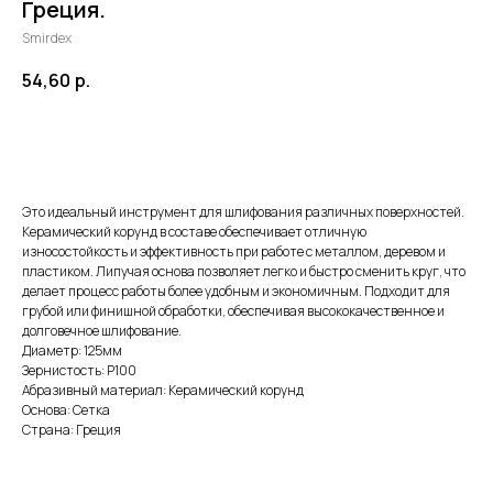
Греция.
Smirdex
54,60
р.
ДОБАВИТЬ В КОРЗИНУ
Это идеальный инструмент для шлифования различных поверхностей.
Керамический корунд в составе обеспечивает отличную
износостойкость и эффективность при работе с металлом, деревом и
пластиком. Липучая основа позволяет легко и быстро сменить круг, что
делает процесс работы более удобным и экономичным. Подходит для
грубой или финишной обработки, обеспечивая высококачественное и
долговечное шлифование.
Диаметр: 125мм
Зернистость: Р100
Абразивный материал: Керамический корунд
Основа: Сетка
Страна: Греция