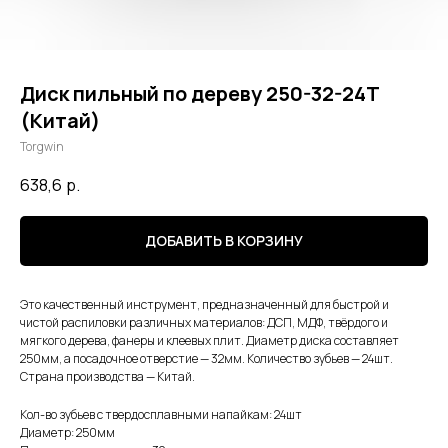
Диск пильный по дереву 250-32-24Т
(Китай)
Torgwin
638,6
р.
ДОБАВИТЬ В КОРЗИНУ
Это качественный инструмент, предназначенный для быстрой и
чистой распиловки различных материалов: ДСП, МДФ, твёрдого и
мягкого дерева, фанеры и клеевых плит. Диаметр диска составляет
250мм, а посадочное отверстие — 32мм. Количество зубьев — 24шт.
Страна производства — Китай.
Кол-во зубьев с твердосплавными напайкам: 24шт
Диаметр: 250мм