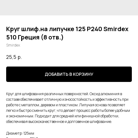
Круг шлиф.на липучке 125 Р240 Smirdex
510 Греция (8 отв.)
Smirdex
25,5
р.
ДОБАВИТЬ В КОРЗИНУ
Круг для шлифования различных поверхностей. Оксид алюминия в
составе обеспечивает отличную износостойкость и эффективность при
работе с металлом, деревом и пластиком. Липучая основа позволяет
легко и быстро сменить круг, что делает процесс работы более удобным
и экономичным. Подходит для средней или финишной обработки,
обеспечивая высококачественное и долговечное шлифование.
Диаметр: 125мм