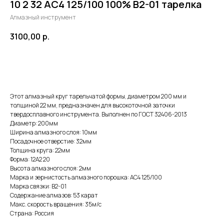
10 2 32 АС4 125/100 100% В2-01 тарелка
Алмазный инструмент
3100,00
р.
ДОБАВИТЬ В КОРЗИНУ
Этот алмазный круг тарельчатой формы, диаметром 200 мм и
толщиной 22 мм, предназначен для высокоточной заточки
твердосплавного инструмента. Выполнен по ГОСТ 32406-2013
Диаметр: 200мм
Ширина алмазного слоя: 10мм
Посадочное отверстие: 32мм
Толщина круга: 22мм
Форма: 12А2 20
Высота алмазного слоя: 2мм
Марка и зернистость алмазного порошка: АС4 125/100
Марка связки: В2-01
Содержание алмазов: 53 карат
Макс. скорость вращения: 35м/с
Страна: Россия