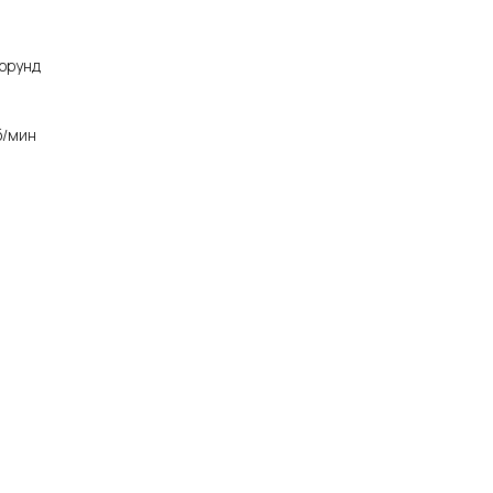
орунд
б/мин