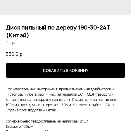
Диск пильный по дереву 190-30-24Т
(Китай)
Torgwin
359,9
р.
ДОБАВИТЬ В КОРЗИНУ
Это качественный инструмент, предназначенный для быстрой и
чистой распиловки различных материалов: ДСП, МДФ, твёрдого и
мягкого дерева, фанеры и клеевых плит. Диаметр диска составляет
190мм, а посадочное отверстие — 30мм. Количество зубьев — 24шт.
Страна производства — Китай.
Кол-во зубьев с твердосплавными напайкам: 24шт
Диаметр: 190мм