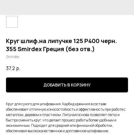
Круг шлиф.на липучке 125 Р400 черн.
355 Smirdex Греция (без отв.)
Smirdex
37,2
р.
ДОБАВИТЬ В КОРЗИНУ
Круг для сухого для шлифования. Карбид кремния в составе
обеспечивает отличную износостойкость и эффективность при работе с
металлом, деревом и пластиком. Липучая основа позволяет легко и
быстро сменить круг, что делает процесс работы более удобным и
экономичным. Подходит для средней или финишной обработки,
обеспечивая высококачественное и долговечное шлифование.