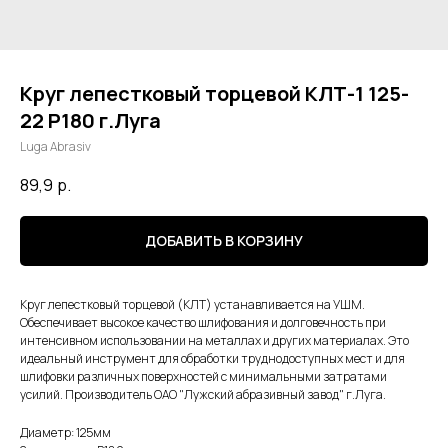
Круг лепестковый торцевой КЛТ-1 125-
22 Р180 г.Луга
Luga Abrasiv
89,9
р.
ДОБАВИТЬ В КОРЗИНУ
Круг лепестковый торцевой (КЛТ) устанавливается на УШМ.
Обеспечивает высокое качество шлифования и долговечность при
интенсивном использовании на металлах и других материалах. Это
идеальный инструмент для обработки труднодоступных мест и для
шлифовки различных поверхностей с минимальными затратами
усилий. Производитель ОАО "Лужский абразивный завод" г.Луга.
Диаметр: 125мм