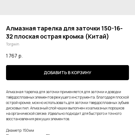
Алмазная тарелка для заточки 150-16-
32 плоская острая кромка (Китай)
Torgwin
1 767
р.
ДОБАВИТЬ В КОРЗИНУ
Алмазная тарелка для заточки применяется для заточки и доводки
твёрдосплавных элементов режущего инструмента. Благодаря плоской
острой кромке, можно использовать для заточки твердосплавных зубьев
дисковых пил. Алмазный слой чашки выполнен из алмазных порошков
на органической связке. Идеально подходит для быстрого и точного
восстановления режущих элементов.
Диаметр: 150мм