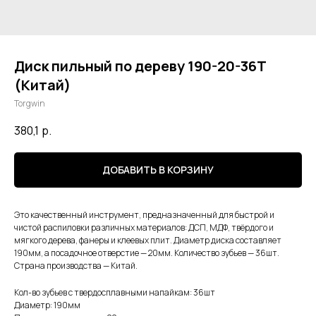
Диск пильный по дереву 190-20-36Т
(Китай)
Torgwin
380,1
р.
ДОБАВИТЬ В КОРЗИНУ
Это качественный инструмент, предназначенный для быстрой и
чистой распиловки различных материалов: ДСП, МДФ, твёрдого и
мягкого дерева, фанеры и клеевых плит. Диаметр диска составляет
190мм, а посадочное отверстие — 20мм. Количество зубьев — 36шт.
Страна производства — Китай.
Кол-во зубьев с твердосплавными напайкам: 36шт
Диаметр: 190мм