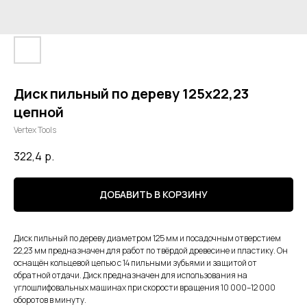
Диск пильный по дереву 125х22,23
цепной
Vertex Tools
322,4
р.
ДОБАВИТЬ В КОРЗИНУ
Диск пильный по дереву диаметром 125 мм и посадочным отверстием
22,23 мм предназначен для работ по твёрдой древесине и пластику. Он
оснащён кольцевой цепью с 14 пильными зубьями и защитой от
обратной отдачи. Диск предназначен для использования на
углошлифовальных машинах при скорости вращения 10 000–12 000
оборотов в минуту.