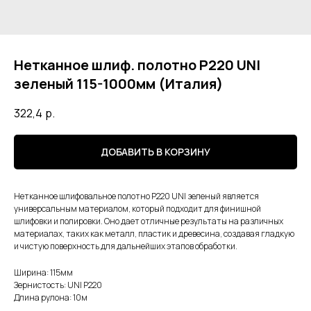
Нетканное шлиф. полотно Р220 UNI
зеленый 115-1000мм (Италия)
322,4
р.
ДОБАВИТЬ В КОРЗИНУ
Нетканное шлифовальное полотно Р220 UNI зеленый является
универсальным материалом, который подходит для финишной
шлифовки и полировки. Оно дает отличные результаты на различных
материалах, таких как металл, пластик и древесина, создавая гладкую
и чистую поверхность для дальнейших этапов обработки.
Ширина: 115мм
Зернистость: UNI Р220
Длина рулона: 10м