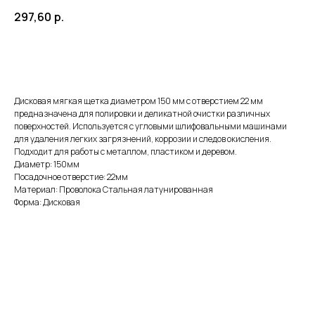
297,60
р.
ДОБАВИТЬ В КОРЗИНУ
Дисковая мягкая щетка диаметром 150 мм с отверстием 22 мм
предназначена для полировки и деликатной очистки различных
поверхностей. Используется с угловыми шлифовальными машинами
для удаления легких загрязнений, коррозии и следов окисления.
Подходит для работы с металлом, пластиком и деревом.
Диаметр: 150мм
Посадочное отверстие: 22мм
Материал: Проволока Стальная латунированная
Форма: Дисковая