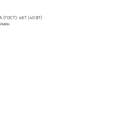
PA (ГОСТ): 46Т (40 ВТ)
б/мин