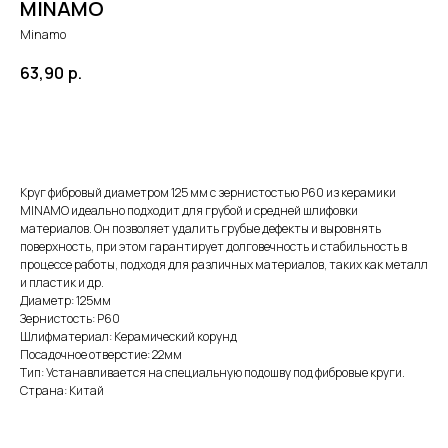
MINAMO
Minamo
63,90
р.
ДОБАВИТЬ В КОРЗИНУ
Круг фибровый диаметром 125 мм с зернистостью Р60 из керамики
MINAMO идеально подходит для грубой и средней шлифовки
материалов. Он позволяет удалить грубые дефекты и выровнять
поверхность, при этом гарантирует долговечность и стабильность в
процессе работы, подходя для различных материалов, таких как металл
и пластик и др.
Диаметр: 125мм
Зернистость: Р60
Шлифматериал: Керамический корунд
Посадочное отверстие: 22мм
Тип: Устанавливается на специальную подошву под фибровые круги.
Страна: Китай