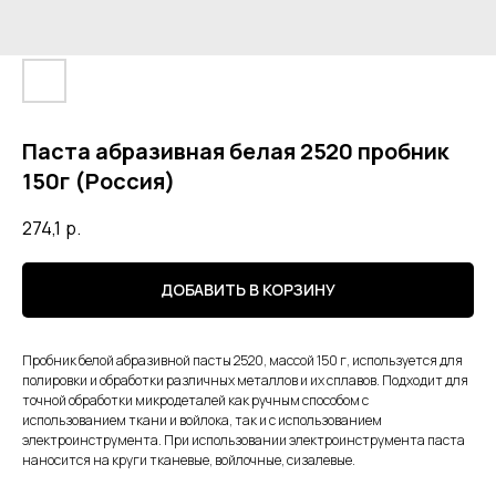
Паста абразивная белая 2520 пробник
150г (Россия)
274,1
р.
ДОБАВИТЬ В КОРЗИНУ
Пробник белой абразивной пасты 2520, массой 150 г, используется для
полировки и обработки различных металлов и их сплавов. Подходит для
точной обработки микродеталей как ручным способом с
использованием ткани и войлока, так и с использованием
электроинструмента. При использовании электроинструмента паста
наносится на круги тканевые, войлочные, сизалевые.