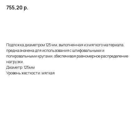
755,20
р.
ДОБАВИТЬ В КОРЗИНУ
Подложка диаметром 125 мм, выполненная из мягкого материала,
предназначена для использования с шлифовальными и
полировальными кругами, обеспечивая равномерное распределение
нагрузки.
Диаметр: 125мм
Уровень жесткости: мягкая