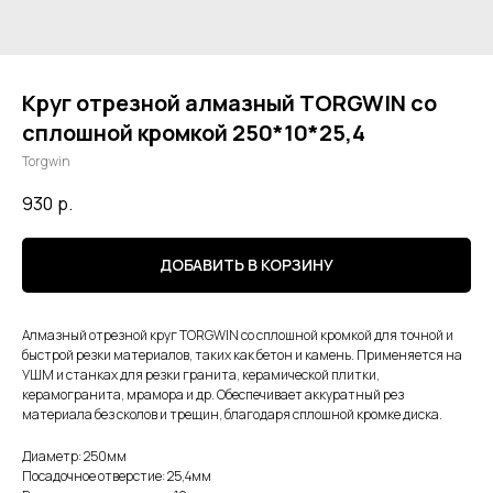
Круг отрезной алмазный TORGWIN со
сплошной кромкой 250*10*25,4
Torgwin
930
р.
ДОБАВИТЬ В КОРЗИНУ
Алмазный отрезной круг TORGWIN со сплошной кромкой для точной и
быстрой резки материалов, таких как бетон и камень. Применяется на
УШМ и станках для резки гранита, керамической плитки,
керамогранита, мрамора и др. Обеспечивает аккуратный рез
материала без сколов и трещин, благодаря сплошной кромке диска.
Диаметр: 250мм
Посадочное отверстие: 25,4мм