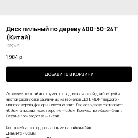
Диск пильный по дереву 400-50-24Т
(Китай)
Torgwin
1 984
р.
ДОБАВИТЬ В КОРЗИНУ
Это качественный инструмент, предназначенный для быстрой и
чистой распиловки различных материалов: ДСП, МДФ, твёрдого и
мягкого дерева, фанеры и клеевых плит. Диаметр диска составляет
400мм, а посадочное отверстие — 50мм. Количество зубьев — 24шт.
Страна производства — Китай.
Кол-во зубьев с твердосплавными напайкам: 24шт
Диаметр: 400мм