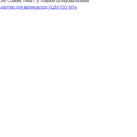
аске. Совместима с угловыми шлифовальными
Адаптер для валиков под УШМ 100-М14