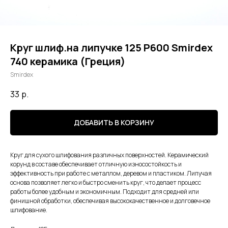
Круг шлиф.на липучке 125 Р600 Smirdex
740 керамика (Греция)
Smirdex
33
р.
ДОБАВИТЬ В КОРЗИНУ
Круг для сухого шлифования различных поверхностей. Керамический
корунд в составе обеспечивает отличную износостойкость и
эффективность при работе с металлом, деревом и пластиком. Липучая
основа позволяет легко и быстро сменить круг, что делает процесс
работы более удобным и экономичным. Подходит для средней или
финишной обработки, обеспечивая высококачественное и долговечное
шлифование.