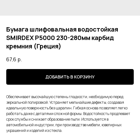
Бумага шлифовальная водостойкая
SMIRDEX Р5000 230-280мм карбид
кремния (Греция)
67,6
р.
ДОБАВИТЬ В КОРЗИНУ
Обеспечивает высочайшую степень гладкости, необходимую перед
зеркальной полировкой. Устраняет мельчайшие дефекты, создавая
идеальную поверхность без царапин. Гибкая основа позволяет легко
работать даже с деталями сложной формы. Водостойкость продлевает
срок службы и снижает образование пыли. Используется в
автомобильной индустрии, при производстве мебели, ювелирных
украшений и изделий из стекла.