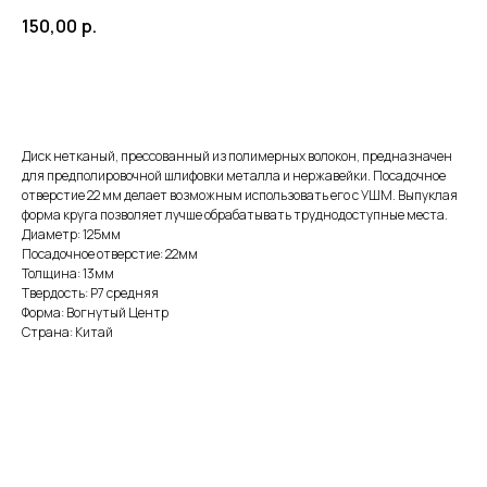
150,00
р.
ДОБАВИТЬ В КОРЗИНУ
Диск нетканый, прессованный из полимерных волокон, предназначен
для предполировочной шлифовки металла и нержавейки. Посадочное
отверстие 22 мм делает возможным использовать его с УШМ. Выпуклая
форма круга позволяет лучше обрабатывать труднодоступные места.
Диаметр: 125мм
Посадочное отверстие: 22мм
Толщина: 13мм
Твердость: Р7 средняя
Форма: Вогнутый Центр
Страна: Китай